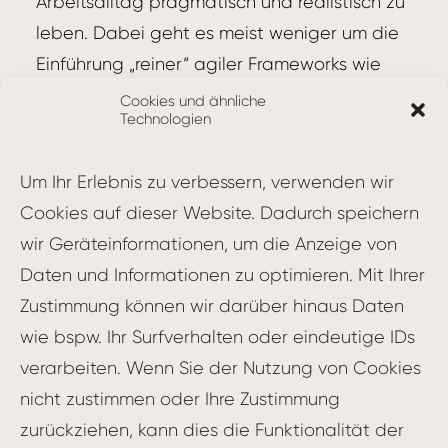
Arbeitsalltag pragmatisch und realistisch zu
leben. Dabei geht es meist weniger um die
Einführung „reiner“ agiler Frameworks wie
Scrum oder Kanban, sondern vor allem um
Cookies und ähnliche
Technologien
die Entwicklung eines individuellen
Arbeitsumfelds, in dem die agilen Werte und
Um Ihr Erlebnis zu verbessern, verwenden wir
Prinzipien gelebt werden können. Damit
Cookies auf dieser Website. Dadurch speichern
werden die notwendige Voraussetzungen
wir Geräteinformationen, um die Anzeige von
geschaffen, damit Teams ihre Ziele erreichen
Daten und Informationen zu optimieren. Mit Ihrer
und sich verbessern können.
Zustimmung können wir darüber hinaus Daten
Die Befähigungsformate wie Workshops,
wie bspw. Ihr Surfverhalten oder eindeutige IDs
Coaching-Sessions und Trainings sind
verarbeiten. Wenn Sie der Nutzung von Cookies
geprägt von Interaktivität und praktischen
nicht zustimmen oder Ihre Zustimmung
Erfahrungen. Durch erlebnisorientiertes
zurückziehen, kann dies die Funktionalität der