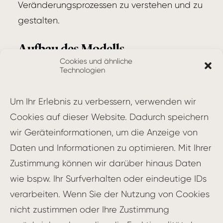
Veränderungsprozessen zu verstehen und zu
gestalten.
Aufbau des Modells
Cookies und ähnliche
Technologien
Das Denison-Modell besteht aus vier
Hauptdimensionen, die jeweils durch drei
Um Ihr Erlebnis zu verbessern, verwenden wir
Unterdimensionen repräsentiert werden:
Cookies auf dieser Website. Dadurch speichern
Beteiligung (Involvement)
wir Geräteinformationen, um die Anzeige von
Daten und Informationen zu optimieren. Mit Ihrer
Empowerment
Zustimmung können wir darüber hinaus Daten
Teamorientierung
wie bspw. Ihr Surfverhalten oder eindeutige IDs
Entwicklung von Fähigkeiten
verarbeiten. Wenn Sie der Nutzung von Cookies
Beständigkeit (Consistency)
nicht zustimmen oder Ihre Zustimmung