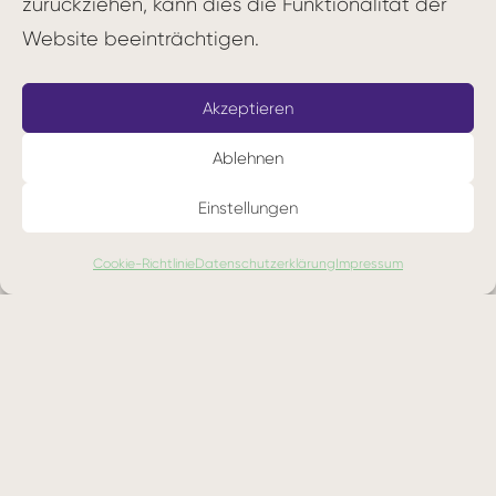
zurückziehen, kann dies die Funktionalität der
Kernwerte
Website beeinträchtigen.
Einigung
Koordination und Integration
Akzeptieren
Anpassungsfähigkeit (Adaptability)
Ablehnen
Wandel schaffen
Einstellungen
Kundenorientierung
Organisationales Lernen
Cookie-Richtlinie
Datenschutzerklärung
Impressum
Mission (Mission)
Strategische Ausrichtung und Absicht
Ziele und Vorgaben
Vision
Diese Dimensionen und ihre