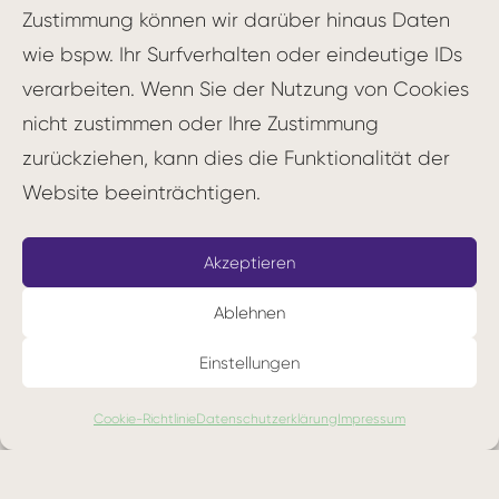
Zustimmung können wir darüber hinaus Daten
identifizieren, beginnt Effectuation mit den
wie bspw. Ihr Surfverhalten oder eindeutige IDs
vorhandenen Mitteln und entwickelt daraus
verarbeiten. Wenn Sie der Nutzung von Cookies
mögliche Ziele.
nicht zustimmen oder Ihre Zustimmung
Der Effectuation-Prozess basiert auf vier
zurückziehen, kann dies die Funktionalität der
Prinzipien:
Website beeinträchtigen.
1. Bird-in-Hand-Prinzip: Konzentration auf
Akzeptieren
die vorhandenen Mittel und Ressourcen
2. Affordable-Loss-Prinzip: Fokus auf
Ablehnen
überschaubare Risiken statt auf erwartete
Einstellungen
Gewinne
3. Crazy-Quilt-Prinzip: Partnerschaften und
Cookie-Richtlinie
Datenschutzerklärung
Impressum
Allianzen mit engagierten Stakeholdern
4. Lemonade-Prinzip: Unerwartete