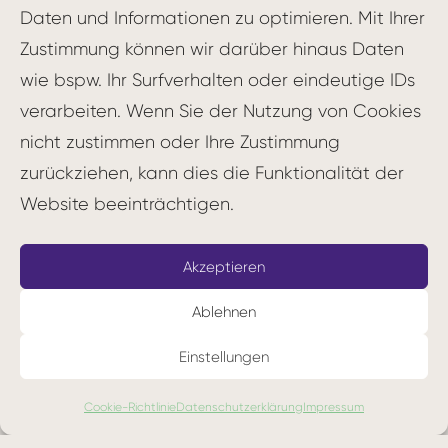
Daten und Informationen zu optimieren. Mit Ihrer
Board dargestellt, das in der Regel aus
Zustimmung können wir darüber hinaus Daten
Spalten wie „To Do“, „In Progress“ und
wie bspw. Ihr Surfverhalten oder eindeutige IDs
„Done“ besteht.
verarbeiten. Wenn Sie der Nutzung von Cookies
Begrenzung der gleichzeitigen Arbeit
nicht zustimmen oder Ihre Zustimmung
(WIP-Limit): Es wird eine maximale Anzahl
zurückziehen, kann dies die Funktionalität der
von Aufgaben festgelegt, die gleichzeitig
Website beeinträchtigen.
in jeder Spalte bearbeitet werden
können. Dies verhindert Überlastung und
Akzeptieren
Engpässe.
Kontinuierlicher Fluss: Der Fokus liegt auf
Ablehnen
einem gleichmäßigen Arbeitsfluss.
Einstellungen
Aufgaben werden nach dem Pull-Prinzip
durch das Board gezogen, sobald
Cookie-Richtlinie
Datenschutzerklärung
Impressum
Kapazitäten frei werden.