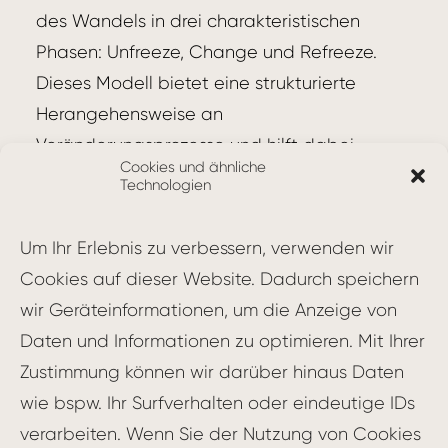
des Wandels in drei charakteristischen
Phasen: Unfreeze, Change und Refreeze.
Dieses Modell bietet eine strukturierte
Herangehensweise an
Veränderungsprozesse und hilft dabei,
Cookies und ähnliche
Widerstände zu überwinden und
Technologien
nachhaltige Veränderungen zu erreichen.
Um Ihr Erlebnis zu verbessern, verwenden wir
Die drei Phasen des Modells
Cookies auf dieser Website. Dadurch speichern
wir Geräteinformationen, um die Anzeige von
Unfreeze (Auftauen): In dieser Phase
Daten und Informationen zu optimieren. Mit Ihrer
geht es darum, den Status quo
Zustimmung können wir darüber hinaus Daten
aufzubrechen und die Bereitschaft für
wie bspw. Ihr Surfverhalten oder eindeutige IDs
Veränderungen zu schaffen.
verarbeiten. Wenn Sie der Nutzung von Cookies
Bestehende Denkmuster,