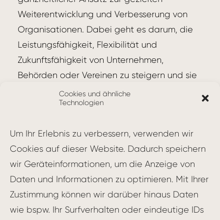
Weiterentwicklung und Verbesserung von
Organisationen. Dabei geht es darum, die
Leistungsfähigkeit, Flexibilität und
Zukunftsfähigkeit von Unternehmen,
Behörden oder Vereinen zu steigern und sie
an veränderte Anforderungen anzupassen.
Cookies und ähnliche
Technologien
Ziele und Ansätze
Um Ihr Erlebnis zu verbessern, verwenden wir
Zentrale Ziele der Organisationsentwicklung
Cookies auf dieser Website. Dadurch speichern
sind:
wir Geräteinformationen, um die Anzeige von
Daten und Informationen zu optimieren. Mit Ihrer
Steigerung der Effizienz und Effektivität
Zustimmung können wir darüber hinaus Daten
Verbesserung der Zusammenarbeit und
wie bspw. Ihr Surfverhalten oder eindeutige IDs
Kommunikation