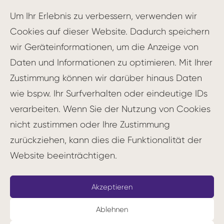
(LLMs)
wie
GPT
, zu entwickeln. Dabei geht
Um Ihr Erlebnis zu verbessern, verwenden wir
es darum, die richtigen Anweisungen,
Cookies auf dieser Website. Dadurch speichern
Fragen oder Beispiele zu formulieren, um
wir Geräteinformationen, um die Anzeige von
das gewünschte Verhalten und die besten
Daten und Informationen zu optimieren. Mit Ihrer
Ergebnisse aus dem Modell herauszuholen.
Zustimmung können wir darüber hinaus Daten
wie bspw. Ihr Surfverhalten oder eindeutige IDs
Warum ist Prompt Engineering
verarbeiten. Wenn Sie der Nutzung von Cookies
wichtig?
nicht zustimmen oder Ihre Zustimmung
zurückziehen, kann dies die Funktionalität der
Die Qualität der Prompts hat einen
Website beeinträchtigen.
erheblichen Einfluss auf die Leistung und
Nützlichkeit von
Sprachmodellen
. Gut
Akzeptieren
gestaltete Prompts können:
Ablehnen
Die Genauigkeit und Relevanz der