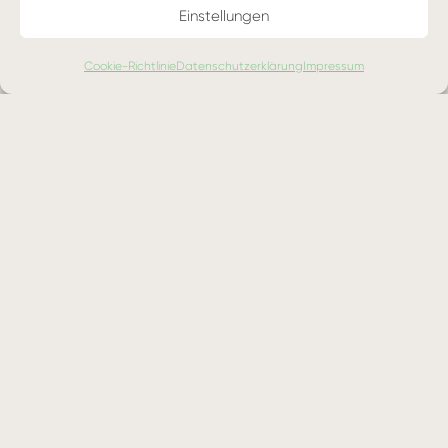
Einstellungen
generierten Texte verbessern
Unerwünschtes oder irreführendes
Cookie-Richtlinie
Datenschutzerklärung
Impressum
Verhalten minimieren
Die Vielseitigkeit und Anpassungsfähigkeit
des Modells erhöhen
Kreative und neuartige Anwendungen
ermöglichen
Prompt Engineering ist daher eine
Schlüsselkompetenz für alle, die mit
Sprachmodellen arbeiten, sei es in der
Forschung, Entwicklung oder Anwendung.
Techniken und Best Practices