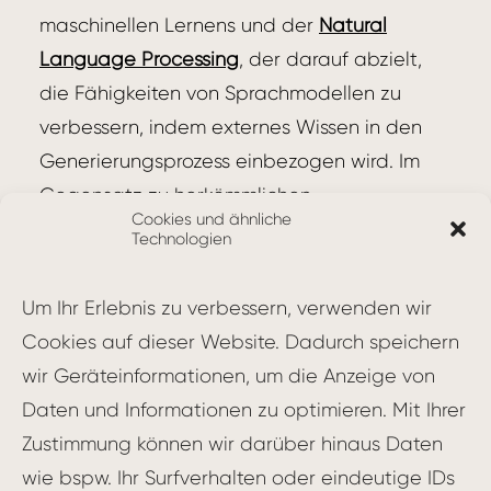
maschinellen Lernens und der
Natural
Language Processing
, der darauf abzielt,
die Fähigkeiten von Sprachmodellen zu
verbessern, indem externes Wissen in den
Generierungsprozess einbezogen wird. Im
Gegensatz zu herkömmlichen
Cookies und ähnliche
Sprachmodellen, die ausschließlich auf den
Technologien
während des Trainings gelernten
Informationen basieren, nutzt RAG
Um Ihr Erlebnis zu verbessern, verwenden wir
zusätzliche Datenquellen, um die
Cookies auf dieser Website. Dadurch speichern
generierten Texte zu erweitern und zu
wir Geräteinformationen, um die Anzeige von
verbessern.
Daten und Informationen zu optimieren. Mit Ihrer
Zustimmung können wir darüber hinaus Daten
Funktionsweise von Retrieval-
wie bspw. Ihr Surfverhalten oder eindeutige IDs