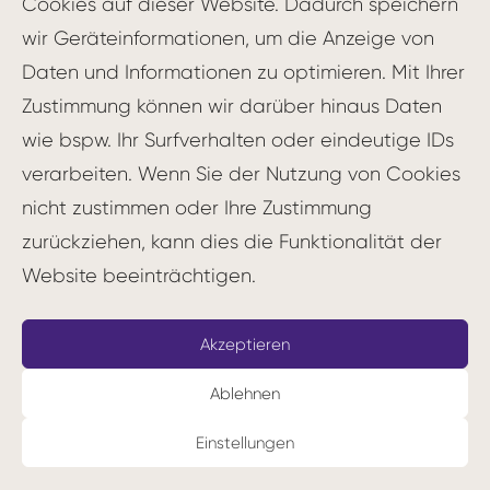
Cookies auf dieser Website. Dadurch speichern
Ein typisches Retro-Meeting folgt oft
wir Geräteinformationen, um die Anzeige von
diesem Ablauf:
Daten und Informationen zu optimieren. Mit Ihrer
Zustimmung können wir darüber hinaus Daten
Einstimmung: Das Team kommt
wie bspw. Ihr Surfverhalten oder eindeutige IDs
zusammen und stimmt sich auf die
verarbeiten. Wenn Sie der Nutzung von Cookies
Retrospektive ein.
nicht zustimmen oder Ihre Zustimmung
Datensammlung: Die Teammitglieder
zurückziehen, kann dies die Funktionalität der
tragen ihre Beobachtungen,
Website beeinträchtigen.
Erfahrungen und Eindrücke aus der
zurückliegenden Arbeitsphase
zusammen.
Akzeptieren
Erkenntnisse gewinnen: Gemeinsam
Ablehnen
werden die gesammelten Informationen
Einstellungen
analysiert, um Muster, Probleme und
Erfolge zu erkennen.