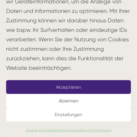
wir Geräteinformationen, um die Anzeige von
Konsententscheidung
: Entscheidungen
Daten und Informationen zu optimieren. Mit Ihrer
werden im Konsens getroffen, wobei
Zustimmung können wir darüber hinaus Daten
jedes Teammitglied die Möglichkeit hat,
wie bspw. Ihr Surfverhalten oder eindeutige IDs
Einwände zu äußern und konstruktiv zur
verarbeiten. Wenn Sie der Nutzung von Cookies
Lösungsfindung beizutragen.
nicht zustimmen oder Ihre Zustimmung
Doppelte Verknüpfung: Die
zurückziehen, kann dies die Funktionalität der
Kommunikation zwischen verschiedenen
Website beeinträchtigen.
Kreisen (Teams) erfolgt über gewählte
Vertreter, die sowohl die Interessen ihres
Akzeptieren
Kreises vertreten als auch Informationen
aus anderen Kreisen einbringen.
Ablehnen
Kreisstruktur: Die Organisation wird in
Einstellungen
selbstorganisierte Kreise unterteilt, die
jeweils spezifische Aufgaben und
Cookie-Richtlinie
Datenschutzerklärung
Impressum