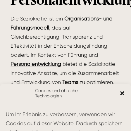
Die Soziokratie ist ein
Organisations- und
Führungsmodell
, das auf
Gleichberechtigung, Transparenz und
Effektivität in der Entscheidungsfindung
basiert. Im Kontext von Führung und
Personalentwicklung
bietet die Soziokratie
innovative Ansätze, um die Zusammenarbeit
und Entwicklung von
Teams
zu optimieren.
Cookies und ähnliche
Technologien
Kernprinzipien der Soziokratie
Die Soziokratie basiert auf vier
Um Ihr Erlebnis zu verbessern, verwenden wir
Kernprinzipien:
Cookies auf dieser Website. Dadurch speichern