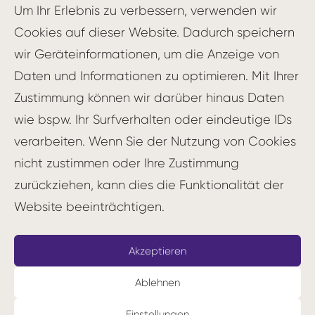
Um Ihr Erlebnis zu verbessern, verwenden wir
Demonstration der
Cookies auf dieser Website. Dadurch speichern
Benutzerfreundlichkeit
und intuitiven
wir Geräteinformationen, um die Anzeige von
Bedienung
Daten und Informationen zu optimieren. Mit Ihrer
Beantwortung von Fragen und Klärung
Zustimmung können wir darüber hinaus Daten
von Unklarheiten
wie bspw. Ihr Surfverhalten oder eindeutige IDs
Gewinnung von Vertrauen und
verarbeiten. Wenn Sie der Nutzung von Cookies
Überzeugung bei den Zuschauern
nicht zustimmen oder Ihre Zustimmung
Vorbereitung und Durchführung
zurückziehen, kann dies die Funktionalität der
Website beeinträchtigen.
Für eine erfolgreiche System Demo ist eine
sorgfältige Vorbereitung unerlässlich. Dabei
Akzeptieren
sollten folgende Punkte berücksichtigt
Ablehnen
werden:
Einstellungen