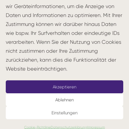
Teilprozess untersucht werden soll.
wir Geräteinformationen, um die Anzeige von
Dabei sollte der Fokus auf Bereichen
Daten und Informationen zu optimieren. Mit Ihrer
mit hohem Verbesserungspotenzial
Zustimmung können wir darüber hinaus Daten
liegen.
wie bspw. Ihr Surfverhalten oder eindeutige IDs
Bildung eines cross-funktionalen Teams:
verarbeiten. Wenn Sie der Nutzung von Cookies
Für die Durchführung eines Value
nicht zustimmen oder Ihre Zustimmung
Stream Mappings ist es wichtig,
zurückziehen, kann dies die Funktionalität der
Mitarbeiter aus allen beteiligten
Website beeinträchtigen.
Abteilungen und Funktionen
einzubeziehen. So entsteht ein
Akzeptieren
ganzheitliches Bild des Prozesses.
Ablehnen
Erfassung des Ist-Zustands: In diesem
Schritt wird der aktuelle Prozess
Einstellungen
detailliert aufgenommen. Dazu werden
Cookie-Richtlinie
Datenschutzerklärung
Impressum