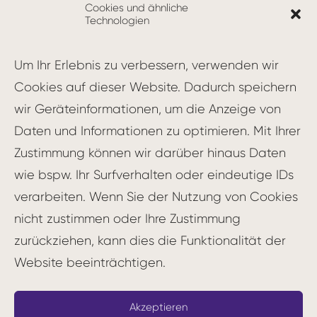
Cookies und ähnliche
In der heutigen Zeit sehen sich Unternehmen
Technologien
und Organisationen zunehmend mit einer
Welt konfrontiert, die von Volatilität,
Um Ihr Erlebnis zu verbessern, verwenden wir
Unsicherheit, Komplexität und Ambiguität
Cookies auf dieser Website. Dadurch speichern
geprägt ist. Dieses Phänomen wird oft als
wir Geräteinformationen, um die Anzeige von
VUCA zusammengefasst und stellt
Daten und Informationen zu optimieren. Mit Ihrer
Führungskräfte vor neue Herausforderungen.
Zustimmung können wir darüber hinaus Daten
wie bspw. Ihr Surfverhalten oder eindeutige IDs
Was bedeutet VUCA?
verarbeiten. Wenn Sie der Nutzung von Cookies
nicht zustimmen oder Ihre Zustimmung
VUCA steht für:
zurückziehen, kann dies die Funktionalität der
Volatility (Volatilität): Die
Website beeinträchtigen.
Geschwindigkeit und Dynamik von
Veränderungen nimmt zu, Trends
Akzeptieren