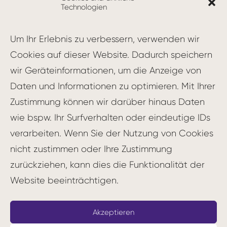
basiert auf der Idee, dass jeder Mitarbeiter
Technologien
aktiv an der stetigen Optimierung von
Prozessen und Abläufen beteiligt sein sollte.
Um Ihr Erlebnis zu verbessern, verwenden wir
Im Kontext der
Digitalen Transformation
Cookies auf dieser Website. Dadurch speichern
spielt Kaizen eine wichtige Rolle, da es hilft,
wir Geräteinformationen, um die Anzeige von
Veränderungen
effektiv umzusetzen und
Daten und Informationen zu optimieren. Mit Ihrer
eine
Kultur der ständigen Weiterentwicklung
Zustimmung können wir darüber hinaus Daten
zu etablieren.
wie bspw. Ihr Surfverhalten oder eindeutige IDs
verarbeiten. Wenn Sie der Nutzung von Cookies
Grundprinzipien von Kaizen
nicht zustimmen oder Ihre Zustimmung
zurückziehen, kann dies die Funktionalität der
Kaizen folgt einigen Grundprinzipien, die für
Website beeinträchtigen.
den Erfolg des Ansatzes entscheidend sind:
Einbeziehung aller Mitarbeiter
: Jeder
Akzeptieren
Mitarbeiter, unabhängig von seiner