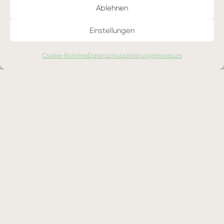
Ablehnen
Position, kann wertvolle Beiträge zur
Verbesserung leisten.
Einstellungen
Fokus auf kleine, inkrementelle
Cookie-Richtlinie
Datenschutzerklärung
Impressum
Verbesserungen: Anstatt auf große,
radikale Veränderungen zu setzen, zielt
Kaizen auf viele kleine
Optimierungen
ab.
Kontinuierlicher Prozess
: Kaizen ist kein
einmaliges Projekt, sondern ein
fortlaufender Prozess der Verbesserung.
Anwendung von Kaizen in der
Digitalen Transformation