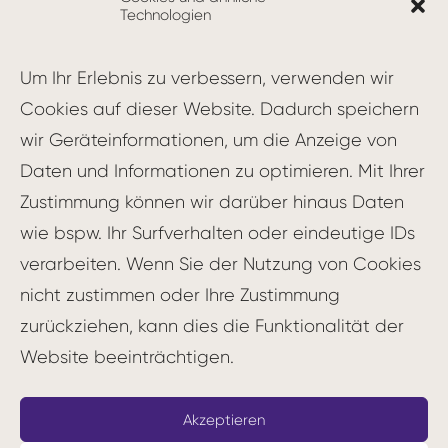
werten der
Agilität
und ermöglicht es Teams,
Technologien
effektiv zusammenzuarbeiten, um komplexe
Produkte zu entwickeln.
Um Ihr Erlebnis zu verbessern, verwenden wir
Cookies auf dieser Website. Dadurch speichern
Kernelemente von LeSS
wir Geräteinformationen, um die Anzeige von
Daten und Informationen zu optimieren. Mit Ihrer
LeSS besteht aus zwei Hauptrahmenwerken:
Zustimmung können wir darüber hinaus Daten
LeSS und LeSS Huge. Während LeSS für
wie bspw. Ihr Surfverhalten oder eindeutige IDs
Projekte mit bis zu acht Teams geeignet ist,
verarbeiten. Wenn Sie der Nutzung von Cookies
kommt LeSS Huge bei noch größeren
nicht zustimmen oder Ihre Zustimmung
Vorhaben zum Einsatz. Die Kernelemente
zurückziehen, kann dies die Funktionalität der
von LeSS sind:
Website beeinträchtigen.
Ein
Product Backlog
für das gesamte
Produkt
Akzeptieren
Ein
Product Owner
, der das Product