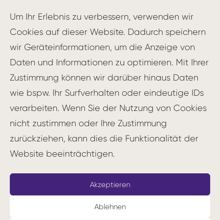
Um Ihr Erlebnis zu verbessern, verwenden wir
Merkmale einer Lernenden
Cookies auf dieser Website. Dadurch speichern
Organisation
wir Geräteinformationen, um die Anzeige von
Förderung des individuellen und
Daten und Informationen zu optimieren. Mit Ihrer
kollektiven Lernens durch
Upskilling
und
Zustimmung können wir darüber hinaus Daten
Wissensmanagement
wie bspw. Ihr Surfverhalten oder eindeutige IDs
Offenheit für neue Ideen und
verarbeiten. Wenn Sie der Nutzung von Cookies
Veränderungen durch eine starke
nicht zustimmen oder Ihre Zustimmung
Innovationskultur
zurückziehen, kann dies die Funktionalität der
Bereitschaft, Fehler als Lernchancen zu
Website beeinträchtigen.
betrachten und eine positive
Fehlerkultur
zu etablieren
Akzeptieren
Flache Hierarchien und dezentrale
Ablehnen
Entscheidungsfindung, z.B. durch