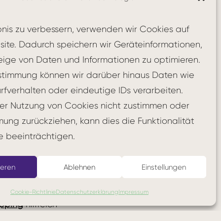
ünschte Ergebnis
eil erreichen?“
bnis zu verbessern, verwenden wir Cookies auf
ionelle
ite. Dadurch speichern wir Geräteinformationen,
ösungsansätze
eige von Daten und Informationen zu optimieren.
lft,
Out-of-the-
Zustimmung können wir darüber hinaus Daten wie
urfverhalten oder eindeutige IDs verarbeiten.
er Nutzung von Cookies nicht zustimmen oder
mung zurückziehen, kann dies die Funktionalität
e beeinträchtigen.
 Was würde das
ieren
Ablehnen
Einstellungen
is führen
Cookie-Richtlinie
Datenschutzerklärung
Impressum
pping
hilfreich