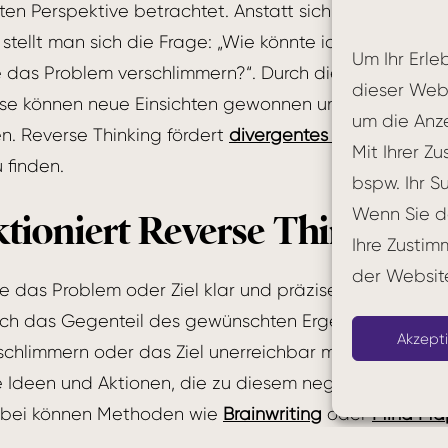
n Perspektive betrachtet. Anstatt sich auf das gew
 stellt man sich die Frage: „Wie könnte ich das Gegent
Um Ihr Erle
 das Problem verschlimmern?“. Durch diese unkonvent
dieser Webs
e können neue Einsichten gewonnen und kreative L
um die Anz
n. Reverse Thinking fördert
divergentes Denken
und hi
Mit Ihrer 
 finden.
bspw. Ihr S
Wenn Sie d
tioniert Reverse Thinking?
Ihre Zustim
der Websit
ie das Problem oder Ziel klar und präzise.
 sich das Gegenteil des gewünschten Ergebnisses vor.
Akzept
schlimmern oder das Ziel unerreichbar machen?
 Ideen und Aktionen, die zu diesem negativen Ergebn
rbei können Methoden wie
Brainwriting
oder
Mind Ma