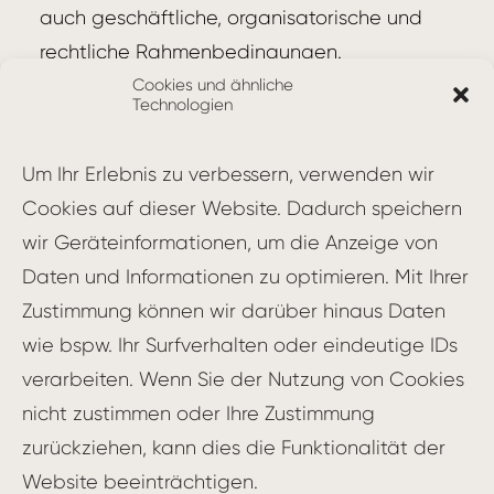
auch geschäftliche, organisatorische und
rechtliche Rahmenbedingungen.
Cookies und ähnliche
Technologien
Bestandteile des Solution Context
Der Solution Context setzt sich aus
Um Ihr Erlebnis zu verbessern, verwenden wir
verschiedenen Elementen zusammen:
Cookies auf dieser Website. Dadurch speichern
wir Geräteinformationen, um die Anzeige von
Vision und Ziele: Die übergeordnete
Daten und Informationen zu optimieren. Mit Ihrer
Ausrichtung und angestrebten
Zustimmung können wir darüber hinaus Daten
Ergebnisse der Lösung, festgehalten im
wie bspw. Ihr Surfverhalten oder eindeutige IDs
Solution Intent
.
verarbeiten. Wenn Sie der Nutzung von Cookies
Stakeholder und Kunden: Alle internen
nicht zustimmen oder Ihre Zustimmung
und externen Interessengruppen, deren
zurückziehen, kann dies die Funktionalität der
Anforderungen und Erwartungen
Website beeinträchtigen.